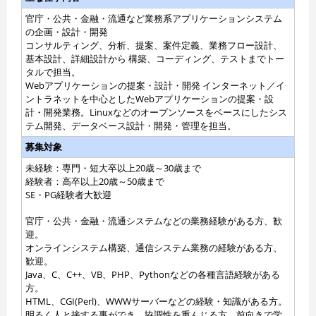
官庁・公共・金融・流通など業務系アプリケーションシステム
の企画・設計・開発
コンサルティング、分析、提案、案件定義、業務フロー設計、
基本設計、詳細設計から 構築、コーディング、テストまでトー
タルで担当。
Webアプリケーションの提案・設計・開発 インターネット／イ
ントラネットを中心としたWebアプリケーションの提案・設
計・開発業務。Linuxなどのオープンソースをベースにしたシス
テム開発、データベース設計・開発・管理を担当。
募集対象
未経験：専門・短大卒以上20歳～30歳まで
経験者：高卒以上20歳～50歳まで
SE・PG経験者大歓迎
官庁・公共・金融・流通システムなどの業務経験がある方、歓
迎。
オンラインシステム構築、通信システム業務の経験がある方、
歓迎。
Java、C、C++、VB、PHP、Pythonなどの各種言語経験がある
方。
HTML、CGI(Perl)、WWWサーバーなどの経験・知識がある方。
明るく人と接する事ができ、協調性を重んじる方、前向きで学