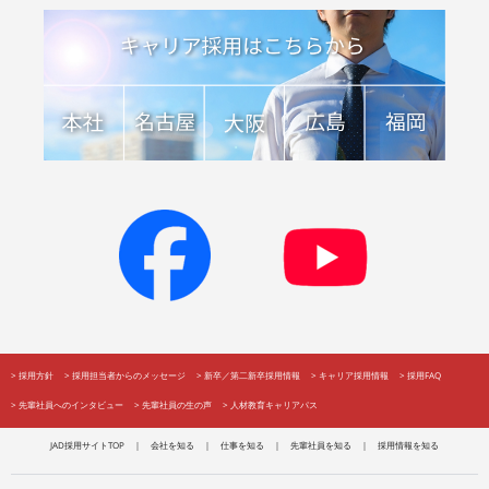
>
採用方針
>
採用担当者からのメッセージ
>
新卒／第二新卒採用情報
>
キャリア採用情報
>
採用FAQ
>
先輩社員へのインタビュー
>
先輩社員の生の声
>
人材教育キャリアパス
JAD採用サイトTOP
｜
会社を知る
｜
仕事を知る
｜
先輩社員を知る
｜
採用情報を知る