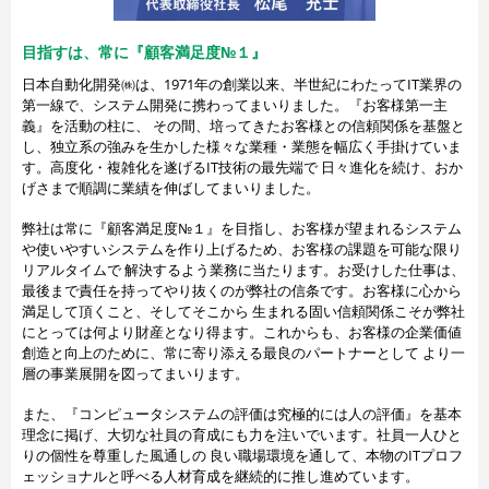
目指すは、常に『顧客満足度№１』
日本自動化開発㈱は、1971年の創業以来、半世紀にわたってIT業界の
第一線で、システム開発に携わってまいりました。『お客様第一主
義』を活動の柱に、 その間、培ってきたお客様との信頼関係を基盤と
し、独立系の強みを生かした様々な業種・業態を幅広く手掛けていま
す。高度化・複雑化を遂げるIT技術の最先端で 日々進化を続け、おか
げさまで順調に業績を伸ばしてまいりました。
弊社は常に『顧客満足度№１』を目指し、お客様が望まれるシステム
や使いやすいシステムを作り上げるため、お客様の課題を可能な限り
リアルタイムで 解決するよう業務に当たります。お受けした仕事は、
最後まで責任を持ってやり抜くのが弊社の信条です。お客様に心から
満足して頂くこと、そしてそこから 生まれる固い信頼関係こそが弊社
にとっては何より財産となり得ます。これからも、お客様の企業価値
創造と向上のために、常に寄り添える最良のパートナーとして より一
層の事業展開を図ってまいります。
また、『コンピュータシステムの評価は究極的には人の評価』を基本
理念に掲げ、大切な社員の育成にも力を注いでいます。社員一人ひと
りの個性を尊重した風通しの 良い職場環境を通して、本物のITプロフ
ェッショナルと呼べる人材育成を継続的に推し進めています。