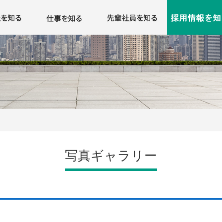
のメッセージ
アパス
システム開発業務の流れ
先輩社員へのインタビュー
先輩社員の生の声
女性座談会
選考プロセス
新卒/第二新卒採用
キャリア採用情報
本社
名古屋支店
大阪支店
広島支店
福岡支店
写真ギャラリー