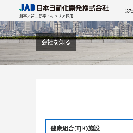
新卒／第二新卒・キャリア採用
社長挨拶
将来のビジョン
会社概要
事業所一覧
採用方針
採用担当者から
資格取得制度
人材教育キャリ
福利厚生
写真ギャラリー
採用FAQ
会社を知る
健康組合(TJK)施設