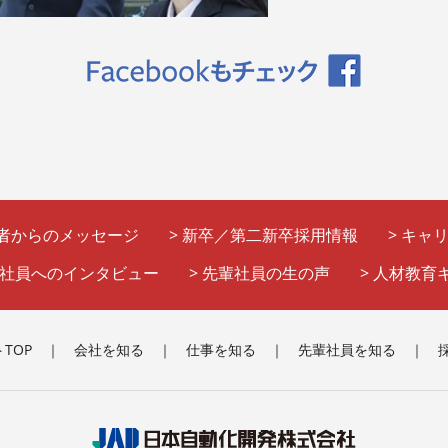
者からのメッセージ
>
新卒／第二新卒採用情報
>
キャ
社員へのインタビュー
>
先輩社員の生の声
>
人材教育
TOP
｜
会社を知る
｜
仕事を知る
｜
先輩社員を知る
｜