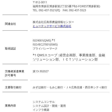
〒812-0011
福岡市博多区博多駅前2丁目5番7号(I-FOREST博多駅前)
TEL. 092-437-5521(代) FAX. 092-437-5523
株式会社広島県農協情報センター
関連会社
ヒューテックサービス株式会社
*1
ISO9001(QMS)
ISO/IEC27001(ISMS)
取得認証
プライバシーマーク
*1 QMSスコープ : 経営企画部、事業推進部、金融
ソリューション部、ＩＣＴソリューション部
労働者派遣事業
派13-302027
許可番号
主要取引銀行
みずほ銀行・もみじ銀行・ＪＡ広島信連・西日本シティ銀行
システムコンサル
業務内容
システム設計・開発・運用
インフラ構築