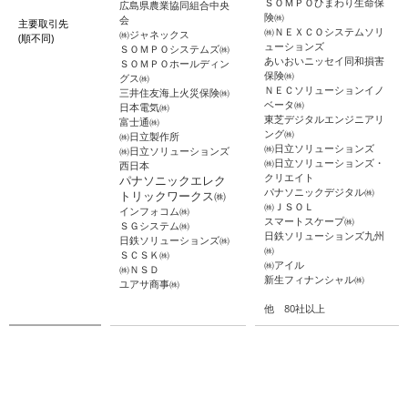
ＳＯＭＰＯひまわり生命保
広島県農業協同組合中央
険㈱
会
主要取引先
㈱ＮＥＸＣＯシステムソリ
㈱ジャネックス
(順不同)
ューションズ
ＳＯＭＰＯシステムズ㈱
あいおいニッセイ同和損害
ＳＯＭＰＯホールディン
保険㈱
グス㈱
ＮＥＣソリューションイノ
三井住友海上火災保険㈱
ベータ㈱
日本電気㈱
東芝デジタルエンジニアリ
富士通㈱
ング㈱
㈱日立製作所
㈱日立ソリューションズ
㈱日立ソリューションズ
㈱日立ソリューションズ・
西日本
クリエイト
パナソニックエレク
パナソニックデジタル㈱
トリックワークス㈱
㈱ＪＳＯＬ
インフォコム㈱
スマートスケープ㈱
ＳＧシステム㈱
日鉄ソリューションズ九州
日鉄ソリューションズ㈱
㈱
ＳＣＳＫ㈱
㈱アイル
㈱ＮＳＤ
新生フィナンシャル㈱
ユアサ商事㈱
他 80社以上