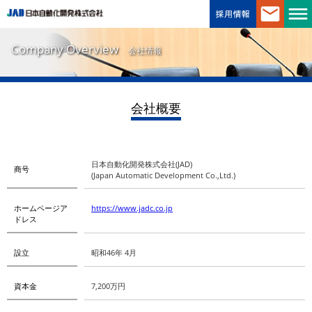
Company Overview
会社情報
会社概要
日本自動化開発株式会社(JAD)
商号
(Japan Automatic Development Co.,Ltd.)
ホームページア
https://www.jadc.co.jp
ドレス
設立
昭和46年 4月
資本金
7,200万円