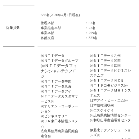
656名(2026年4月1日現在)
管理本部 ：52名
従業員数
事業推進本部 ：22名
事業本部 ：259名
各部支店 ：323名
㈱ＮＴＴデータ
㈱ＮＴＴデータ九州
㈱ＮＴＴデータグループ
㈱ＮＴＴデータ関西
㈱ＮＴＴデータフィ
㈱ＮＴＴデータ四国
ナンシャルテクノロ
㈱ＮＴＴデータビジネスシ
ステムズ
ジー
㈱ＮＴＴデータＮＣＢ
㈱ＮＴＴデータ中国
ＮＴＴドコモビジネス㈱
㈱ＮＴＴデータ東海
㈱ＮＴＴデータＭＨＩシス
㈱ＮＴＴデータアイ
テムズ
ＮＴＴデータカスタマサ
日本アイ・ビー・エム㈱
ービス㈱
日本債権回収㈱
㈱オリエントコーポレー
㈱エスケイケイ
ション
㈱広島県農協情報センター
㈱ビジネスオリコ
㈱和歌山県農協電算センタ
㈱ＪＲ東日本情報システ
ー
ム
伊藤忠テクノソリューショ
広島県信用農業協同組合
ンズ㈱
連合会