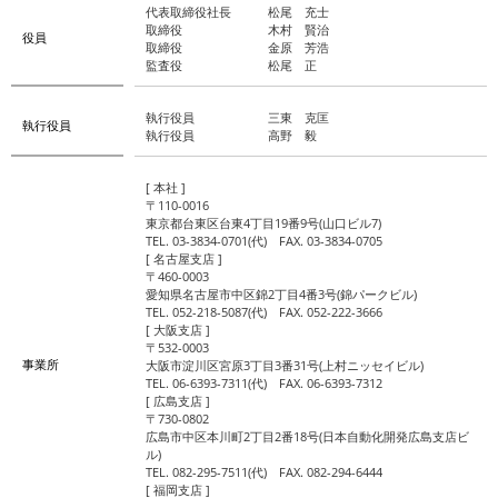
代表取締役社長
松尾 充士
取締役
木村 賢治
役員
取締役
金原 芳浩
監査役
松尾 正
執行役員
三東 克匡
執行役員
執行役員
高野 毅
[ 本社 ]
〒110-0016
東京都台東区台東4丁目19番9号(山口ビル7)
TEL. 03-3834-0701(代) FAX. 03-3834-0705
[ 名古屋支店 ]
〒460-0003
愛知県名古屋市中区錦2丁目4番3号(錦パークビル)
TEL. 052-218-5087(代) FAX. 052-222-3666
[ 大阪支店 ]
〒532-0003
事業所
大阪市淀川区宮原3丁目3番31号(上村ニッセイビル)
TEL. 06-6393-7311(代) FAX. 06-6393-7312
[ 広島支店 ]
〒730-0802
広島市中区本川町2丁目2番18号(日本自動化開発広島支店ビ
ル)
TEL. 082-295-7511(代) FAX. 082-294-6444
[ 福岡支店 ]